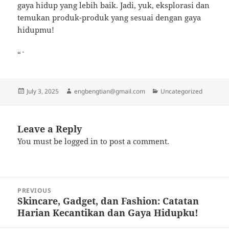
gaya hidup yang lebih baik. Jadi, yuk, eksplorasi dan
temukan produk-produk yang sesuai dengan gaya
hidupmu!
“`
Posted
Author
Categories
July 3, 2025
engbengtian@gmail.com
Uncategorized
on
Leave a Reply
You must be
logged in
to post a comment.
Post
PREVIOUS
navigation
Skincare, Gadget, dan Fashion: Catatan
Previous
Harian Kecantikan dan Gaya Hidupku!
post: