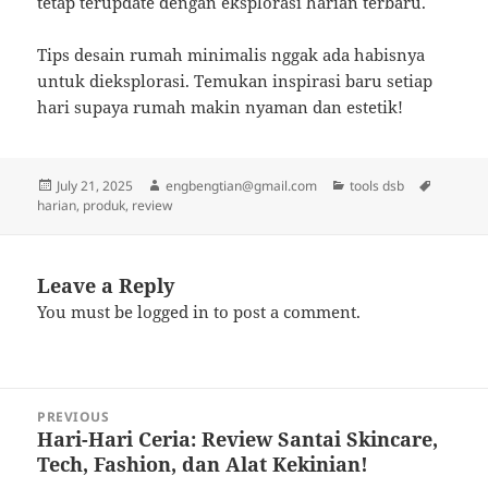
tetap terupdate dengan eksplorasi harian terbaru.
Tips desain rumah minimalis nggak ada habisnya
untuk dieksplorasi. Temukan inspirasi baru setiap
hari supaya rumah makin nyaman dan estetik!
Posted
Author
Categories
Tags
July 21, 2025
engbengtian@gmail.com
tools dsb
on
harian
,
produk
,
review
Leave a Reply
You must be
logged in
to post a comment.
Post
PREVIOUS
navigation
Hari-Hari Ceria: Review Santai Skincare,
Previous
Tech, Fashion, dan Alat Kekinian!
post: