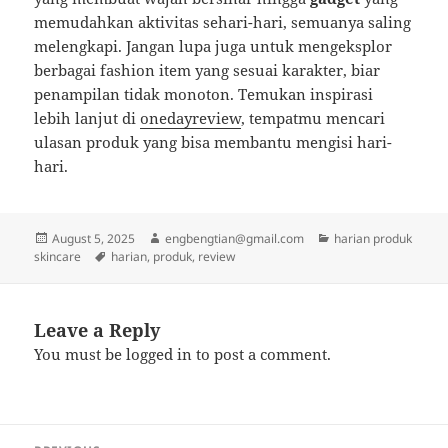
memudahkan aktivitas sehari-hari, semuanya saling
melengkapi. Jangan lupa juga untuk mengeksplor
berbagai fashion item yang sesuai karakter, biar
penampilan tidak monoton. Temukan inspirasi
lebih lanjut di
onedayreview
, tempatmu mencari
ulasan produk yang bisa membantu mengisi hari-
hari.
Posted
Author
Categories
August 5, 2025
engbengtian@gmail.com
harian produk
on
Tags
skincare
harian
,
produk
,
review
Leave a Reply
You must be
logged in
to post a comment.
Post