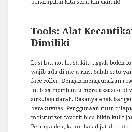
penampilan kita semakin ciamik!
Tools: Alat Kecantik
Dimiliki
Last but not least, kita nggak boleh 
wajib ada di meja rias. Salah satu ya
face roller. Dengan menggunakan rose
ini bisa membantu merelaksasi otot
sirkulasi darah. Rasanya enak banget,
beraktivitas. Penggunaan rutin dilap
moisturizer favorit bisa bikin kulit j
Percaya deh, kamu bakal jatuh cinta s