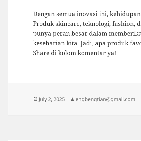
Dengan semua inovasi ini, kehidupan 
Produk skincare, teknologi, fashion,
punya peran besar dalam memberika
keseharian kita. Jadi, apa produk fav
Share di kolom komentar ya!
Posted
Author
July 2, 2025
engbengtian@gmail.com
on