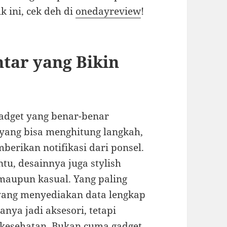
 ini, cek deh di
onedayreview
!
ntar yang Bikin
gadget yang benar-benar
yang bisa menghitung langkah,
erikan notifikasi dari ponsel.
tu, desainnya juga stylish
 maupun kasual. Yang paling
 yang menyediakan data lengkap
anya jadi aksesori, tetapi
kesehatan. Bukan cuma gadget,