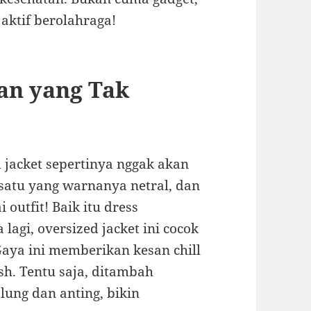
 aktif berolahraga!
an yang Tak
d jacket sepertinya nggak akan
satu yang warnanya netral, dan
outfit! Baik itu dress
lagi, oversized jacket ini cocok
aya ini memberikan kesan chill
lish. Tentu saja, ditambah
lung dan anting, bikin