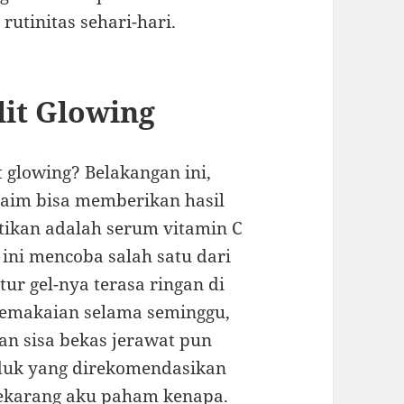
rutinitas sehari-hari.
lit Glowing
 glowing? Belakangan ini,
aim bisa memberikan hasil
atikan adalah serum vitamin C
 ini mencoba salah satu dari
tur gel-nya terasa ringan di
pemakaian selama seminggu,
dan sisa bekas jerawat pun
oduk yang direkomendasikan
sekarang aku paham kenapa.