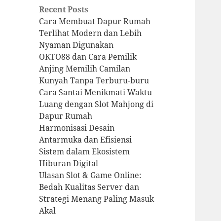
Recent Posts
Cara Membuat Dapur Rumah
Terlihat Modern dan Lebih
Nyaman Digunakan
OKTO88 dan Cara Pemilik
Anjing Memilih Camilan
Kunyah Tanpa Terburu-buru
Cara Santai Menikmati Waktu
Luang dengan Slot Mahjong di
Dapur Rumah
Harmonisasi Desain
Antarmuka dan Efisiensi
Sistem dalam Ekosistem
Hiburan Digital
Ulasan Slot & Game Online:
Bedah Kualitas Server dan
Strategi Menang Paling Masuk
Akal