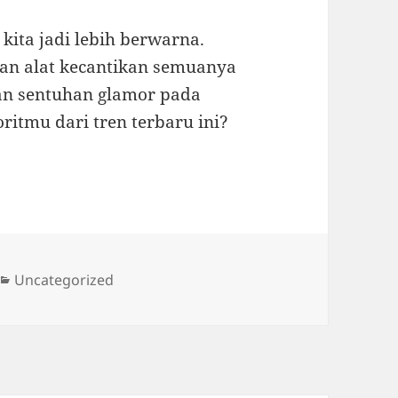
kita jadi lebih berwarna.
 dan alat kecantikan semuanya
n sentuhan glamor pada
oritmu dari tren terbaru ini?
Categories
Uncategorized