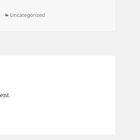
Categories
Uncategorized
ent.