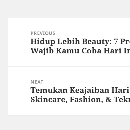
Post
navigation
PREVIOUS
Hidup Lebih Beauty: 7 P
Previous
Wajib Kamu Coba Hari In
post:
NEXT
Temukan Keajaiban Hari 
Next
Skincare, Fashion, & Tek
post: