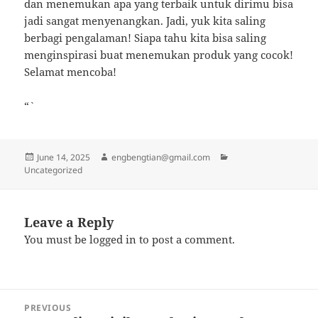
dan menemukan apa yang terbaik untuk dirimu bisa
jadi sangat menyenangkan. Jadi, yuk kita saling
berbagi pengalaman! Siapa tahu kita bisa saling
menginspirasi buat menemukan produk yang cocok!
Selamat mencoba!
“`
Posted
Author
Categories
June 14, 2025
engbengtian@gmail.com
on
Uncategorized
Leave a Reply
You must be
logged in
to post a comment.
Post
PREVIOUS
navigation