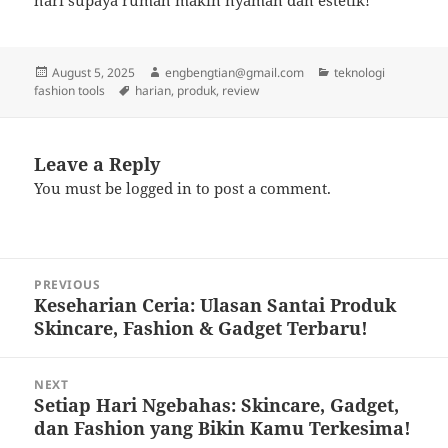
hari supaya rumah makin nyaman dan estetik!
Posted
Author
Categories
August 5, 2025
engbengtian@gmail.com
teknologi
on
Tags
fashion tools
harian
,
produk
,
review
Leave a Reply
You must be
logged in
to post a comment.
Post
PREVIOUS
navigation
Keseharian Ceria: Ulasan Santai Produk
Previous
Skincare, Fashion & Gadget Terbaru!
post:
NEXT
Setiap Hari Ngebahas: Skincare, Gadget,
Next
dan Fashion yang Bikin Kamu Terkesima!
post: