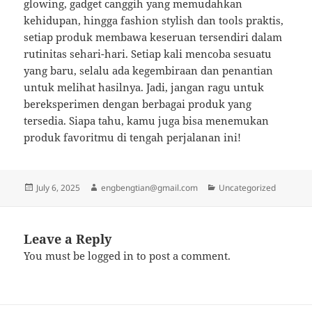
glowing, gadget canggih yang memudahkan
kehidupan, hingga fashion stylish dan tools praktis,
setiap produk membawa keseruan tersendiri dalam
rutinitas sehari-hari. Setiap kali mencoba sesuatu
yang baru, selalu ada kegembiraan dan penantian
untuk melihat hasilnya. Jadi, jangan ragu untuk
bereksperimen dengan berbagai produk yang
tersedia. Siapa tahu, kamu juga bisa menemukan
produk favoritmu di tengah perjalanan ini!
Posted
Author
Categories
July 6, 2025
engbengtian@gmail.com
Uncategorized
on
Leave a Reply
You must be
logged in
to post a comment.