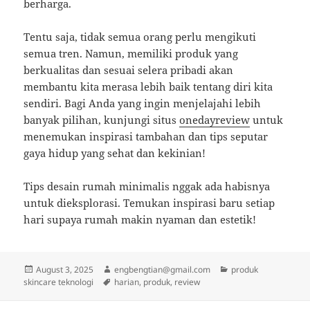
berharga.
Tentu saja, tidak semua orang perlu mengikuti
semua tren. Namun, memiliki produk yang
berkualitas dan sesuai selera pribadi akan
membantu kita merasa lebih baik tentang diri kita
sendiri. Bagi Anda yang ingin menjelajahi lebih
banyak pilihan, kunjungi situs
onedayreview
untuk
menemukan inspirasi tambahan dan tips seputar
gaya hidup yang sehat dan kekinian!
Tips desain rumah minimalis nggak ada habisnya
untuk dieksplorasi. Temukan inspirasi baru setiap
hari supaya rumah makin nyaman dan estetik!
Posted
Author
Categories
August 3, 2025
engbengtian@gmail.com
produk
on
Tags
skincare teknologi
harian
,
produk
,
review