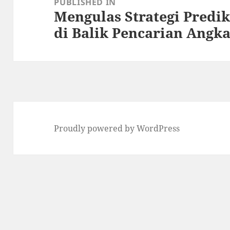
PUBLISHED IN
Mengulas Strategi Predik
di Balik Pencarian Angka
Proudly powered by WordPress