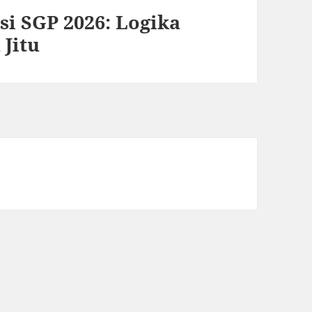
si SGP 2026: Logika
 Jitu