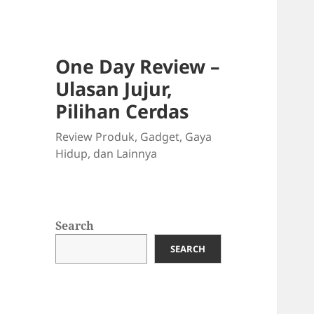
One Day Review –
Ulasan Jujur,
Pilihan Cerdas
Review Produk, Gadget, Gaya
Hidup, dan Lainnya
Search
SEARCH