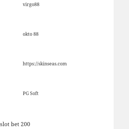
virgo88
okto 88
https://skinseas.com
PG Soft
slot bet 200