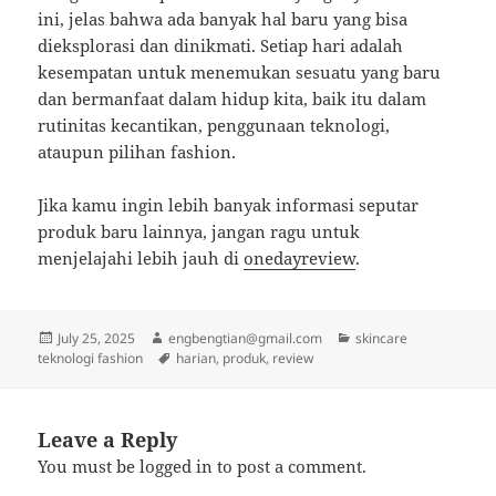
ini, jelas bahwa ada banyak hal baru yang bisa
dieksplorasi dan dinikmati. Setiap hari adalah
kesempatan untuk menemukan sesuatu yang baru
dan bermanfaat dalam hidup kita, baik itu dalam
rutinitas kecantikan, penggunaan teknologi,
ataupun pilihan fashion.
Jika kamu ingin lebih banyak informasi seputar
produk baru lainnya, jangan ragu untuk
menjelajahi lebih jauh di
onedayreview
.
Posted
Author
Categories
July 25, 2025
engbengtian@gmail.com
skincare
on
Tags
teknologi fashion
harian
,
produk
,
review
Leave a Reply
You must be
logged in
to post a comment.