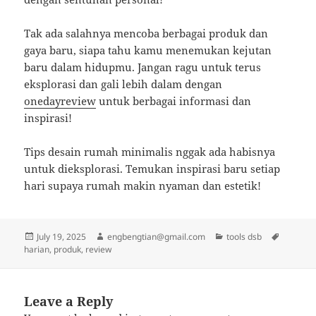
Tak ada salahnya mencoba berbagai produk dan
gaya baru, siapa tahu kamu menemukan kejutan
baru dalam hidupmu. Jangan ragu untuk terus
eksplorasi dan gali lebih dalam dengan
onedayreview
untuk berbagai informasi dan
inspirasi!
Tips desain rumah minimalis nggak ada habisnya
untuk dieksplorasi. Temukan inspirasi baru setiap
hari supaya rumah makin nyaman dan estetik!
Posted
Author
Categories
Tags
July 19, 2025
engbengtian@gmail.com
tools dsb
on
harian
,
produk
,
review
Leave a Reply