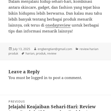
Dalam menjalani hidup sehari-hari, kombinasi
antara skincare, gadget, dan fashion yang tepat bisa
bikin hidupmu lebih berwarna. Dan kalau mau tahu
lebih banyak tentang berbagai produk menarik
lainnya, cek terus di
onedayreview
untuk berbagai
tips dan informasi menarik lainnya!
Posted
Author
Categories
July 13, 2025
engbengtian@gmail.com
review harian
on
Tags
produk
harian
,
produk
,
review
Leave a Reply
You must be
logged in
to post a comment.
Post
PREVIOUS
navigation
Jelajahi Keajaiban Sehari-Hari: Review
Previous