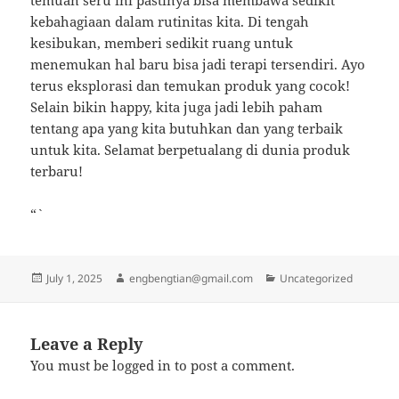
temuan seru ini pastinya bisa membawa sedikit
kebahagiaan dalam rutinitas kita. Di tengah
kesibukan, memberi sedikit ruang untuk
menemukan hal baru bisa jadi terapi tersendiri. Ayo
terus eksplorasi dan temukan produk yang cocok!
Selain bikin happy, kita juga jadi lebih paham
tentang apa yang kita butuhkan dan yang terbaik
untuk kita. Selamat berpetualang di dunia produk
terbaru!
“`
Posted
Author
Categories
July 1, 2025
engbengtian@gmail.com
Uncategorized
on
Leave a Reply
You must be
logged in
to post a comment.