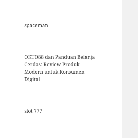
spaceman
OKTO88 dan Panduan Belanja
Cerdas: Review Produk
Modern untuk Konsumen
Digital
slot 777