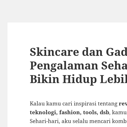
Skincare dan Gad
Pengalaman Seha
Bikin Hidup Lebi
Kalau kamu cari inspirasi tentang
re
teknologi, fashion, tools, dsb
, kamu
Sehari-hari, aku selalu mencari komb