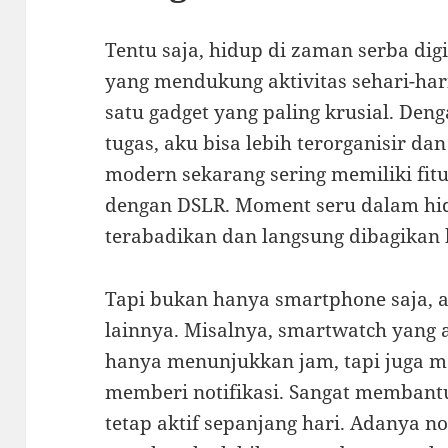
Tentu saja, hidup di zaman serba digi
yang mendukung aktivitas sehari-har
satu gadget yang paling krusial. Den
tugas, aku bisa lebih terorganisir dan
modern sekarang sering memiliki fit
dengan DSLR. Moment seru dalam hi
terabadikan dan langsung dibagikan k
Tapi bukan hanya smartphone saja, 
lainnya. Misalnya, smartwatch yang a
hanya menunjukkan jam, tapi juga 
memberi notifikasi. Sangat membant
tetap aktif sepanjang hari. Adanya no