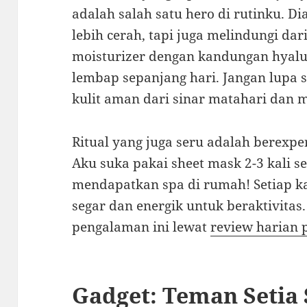
adalah salah satu hero di rutinku. D
lebih cerah, tapi juga melindungi dari 
moisturizer dengan kandungan hyaluro
lembap sepanjang hari. Jangan lupa s
kulit aman dari sinar matahari dan 
Ritual yang juga seru adalah berexp
Aku suka pakai sheet mask 2-3 kali 
mendapatkan spa di rumah! Setiap kali
segar dan energik untuk beraktivitas.
pengalaman ini lewat
review harian 
Gadget: Teman Setia 