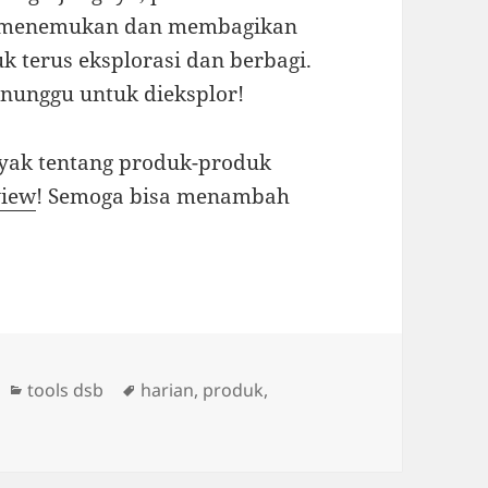
ka menemukan dan membagikan
k terus eksplorasi dan berbagi.
enunggu untuk dieksplor!
yak tentang produk-produk
view
! Semoga bisa menambah
Categories
Tags
tools dsb
harian
,
produk
,