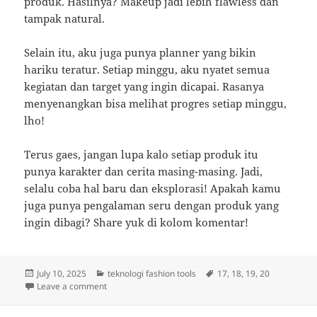
produk. Hasilnya? Makeup jadi lebih flawless dan
tampak natural.
Selain itu, aku juga punya planner yang bikin
hariku teratur. Setiap minggu, aku nyatet semua
kegiatan dan target yang ingin dicapai. Rasanya
menyenangkan bisa melihat progres setiap minggu,
lho!
Terus gaes, jangan lupa kalo setiap produk itu
punya karakter dan cerita masing-masing. Jadi,
selalu coba hal baru dan eksplorasi! Apakah kamu
juga punya pengalaman seru dengan produk yang
ingin dibagi? Share yuk di kolom komentar!
Posted
Categories
Tags
July 10, 2025
teknologi fashion tools
17
,
18
,
19
,
20
on
on Keseharian Gaya: Review Seru Skincare, Gadget, da
Leave a comment