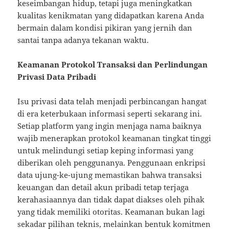
keseimbangan hidup, tetapi juga meningkatkan
kualitas kenikmatan yang didapatkan karena Anda
bermain dalam kondisi pikiran yang jernih dan
santai tanpa adanya tekanan waktu.
Keamanan Protokol Transaksi dan Perlindungan
Privasi Data Pribadi
Isu privasi data telah menjadi perbincangan hangat
di era keterbukaan informasi seperti sekarang ini.
Setiap platform yang ingin menjaga nama baiknya
wajib menerapkan protokol keamanan tingkat tinggi
untuk melindungi setiap keping informasi yang
diberikan oleh penggunanya. Penggunaan enkripsi
data ujung-ke-ujung memastikan bahwa transaksi
keuangan dan detail akun pribadi tetap terjaga
kerahasiaannya dan tidak dapat diakses oleh pihak
yang tidak memiliki otoritas. Keamanan bukan lagi
sekadar pilihan teknis, melainkan bentuk komitmen