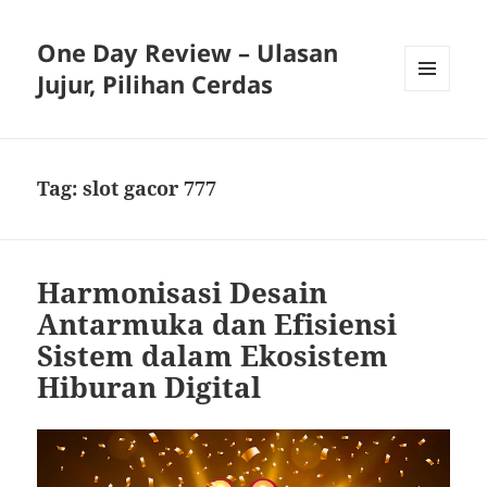
One Day Review – Ulasan
Jujur, Pilihan Cerdas
MENU
AND
WIDGETS
Tag:
slot gacor 777
Harmonisasi Desain
Antarmuka dan Efisiensi
Sistem dalam Ekosistem
Hiburan Digital