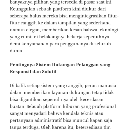
banyaknya pilihan yang tersedia di pasar saat ini.
Keunggulan sebuah platform kini diukur dari
seberapa halus mereka bisa mengintegrasikan fitur-
fitur canggih ke dalam tampilan yang sederhana
namun elegan, memberikan kesan bahwa teknologi
yang rumit di belakangnya bekerja sepenuhnya
demi kenyamanan para penggunanya di seluruh
dunia.
Pentingnya Sistem Dukungan Pelanggan yang
Responsif dan Solutif
Di balik setiap sistem yang canggih, peran manusia
dalam memberikan layanan dukungan tetap tidak
bisa digantikan sepenuhnya oleh kecerdasan
buatan. Sebuah platform hiburan yang profesional
sangat menyadari bahwa kendala teknis atau
pertanyaan administratif bisa muncul kapan saja
tanpa terduga. Oleh karena itu, ketersediaan tim