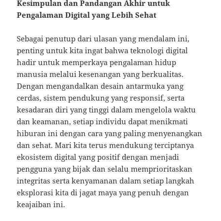
Kesimpulan dan Pandangan Akhir untuk
Pengalaman Digital yang Lebih Sehat
Sebagai penutup dari ulasan yang mendalam ini,
penting untuk kita ingat bahwa teknologi digital
hadir untuk memperkaya pengalaman hidup
manusia melalui kesenangan yang berkualitas.
Dengan mengandalkan desain antarmuka yang
cerdas, sistem pendukung yang responsif, serta
kesadaran diri yang tinggi dalam mengelola waktu
dan keamanan, setiap individu dapat menikmati
hiburan ini dengan cara yang paling menyenangkan
dan sehat. Mari kita terus mendukung terciptanya
ekosistem digital yang positif dengan menjadi
pengguna yang bijak dan selalu memprioritaskan
integritas serta kenyamanan dalam setiap langkah
eksplorasi kita di jagat maya yang penuh dengan
keajaiban ini.