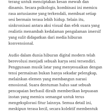
terang untuk menciptakan kesan mewah dan
dinamis. Secara psikologis, kombinasi ini memicu
rasa antusiasme yang terkendali, membuat setiap
sesi bermain terasa lebih hidup. Selain itu,
sinkronisasi antara aksi visual dan efek suara yang
realistis menambah kedalaman pengalaman imersif
yang sulit didapatkan dari media hiburan
konvensional.
Audio dalam dunia hiburan digital modern telah
berevolusi menjadi sebuah karya seni tersendiri.
Penggunaan musik latar yang menyesuaikan dengan
tensi permainan bukan hanya sekadar pelengkap,
melainkan elemen yang membangun narasi
emosional. Suara dentuman halus saat sebuah
pencapaian berhasil diraih memberikan kepuasan
instan yang memicu semangat untuk terus
mengeksplorasi fitur lainnya. Semua detail ini,
meskipun terasa kecil, secara kolektif membentuk