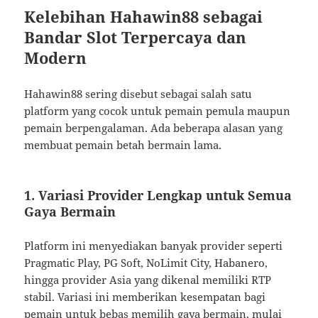
Kelebihan Hahawin88 sebagai
Bandar Slot Terpercaya dan
Modern
Hahawin88 sering disebut sebagai salah satu
platform yang cocok untuk pemain pemula maupun
pemain berpengalaman. Ada beberapa alasan yang
membuat pemain betah bermain lama.
1. Variasi Provider Lengkap untuk Semua
Gaya Bermain
Platform ini menyediakan banyak provider seperti
Pragmatic Play, PG Soft, NoLimit City, Habanero,
hingga provider Asia yang dikenal memiliki RTP
stabil. Variasi ini memberikan kesempatan bagi
pemain untuk bebas memilih gaya bermain, mulai