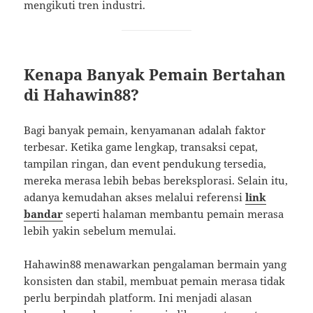
mengikuti tren industri.
Kenapa Banyak Pemain Bertahan
di Hahawin88?
Bagi banyak pemain, kenyamanan adalah faktor
terbesar. Ketika game lengkap, transaksi cepat,
tampilan ringan, dan event pendukung tersedia,
mereka merasa lebih bebas bereksplorasi. Selain itu,
adanya kemudahan akses melalui referensi
link
bandar
seperti halaman membantu pemain merasa
lebih yakin sebelum memulai.
Hahawin88 menawarkan pengalaman bermain yang
konsisten dan stabil, membuat pemain merasa tidak
perlu berpindah platform. Ini menjadi alasan