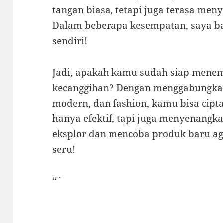
tangan biasa, tetapi juga terasa me
Dalam beberapa kesempatan, saya ba
sendiri!
Jadi, apakah kamu sudah siap mene
kecanggihan? Dengan menggabungkan
modern, dan fashion, kamu bisa cipta
hanya efektif, tapi juga menyenangka
eksplor dan mencoba produk baru 
seru!
“`