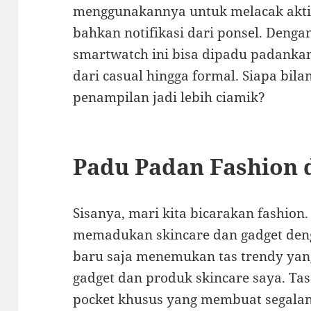
menggunakannya untuk melacak aktiv
bahkan notifikasi dari ponsel. Denga
smartwatch ini bisa dipadu padankan
dari casual hingga formal. Siapa bilan
penampilan jadi lebih ciamik?
Padu Padan Fashion 
Sisanya, mari kita bicarakan fashion.
memadukan skincare dan gadget deng
baru saja menemukan tas trendy ya
gadget dan produk skincare saya. Tas
pocket khusus yang membuat segalan