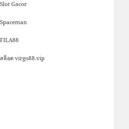
Slot Gacor
Spaceman
FILA88
สล็อต virgo88.vip