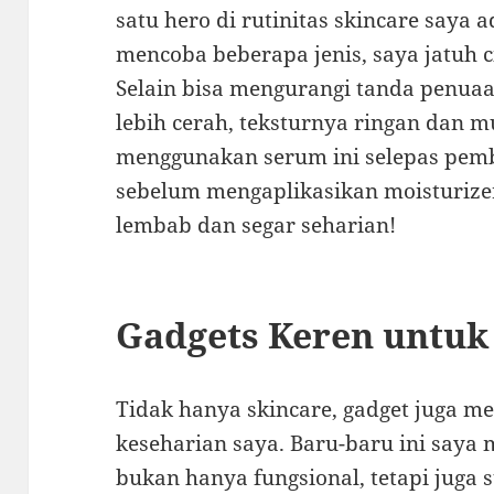
satu hero di rutinitas skincare saya 
mencoba beberapa jenis, saya jatuh c
Selain bisa mengurangi tanda penua
lebih cerah, teksturnya ringan dan 
menggunakan serum ini selepas pemb
sebelum mengaplikasikan moisturizer.
lembab dan segar seharian!
Gadgets Keren untu
Tidak hanya skincare, gadget juga me
keseharian saya. Baru-baru ini say
bukan hanya fungsional, tetapi juga st