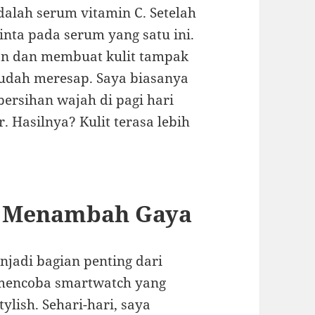
adalah serum vitamin C. Setelah
inta pada serum yang satu ini.
an dan membuat kulit tampak
mudah meresap. Saya biasanya
ersihan wajah di pagi hari
 Hasilnya? Kulit terasa lebih
k Menambah Gaya
njadi bagian penting dari
a mencoba smartwatch yang
ylish. Sehari-hari, saya