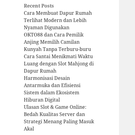
Recent Posts
Cara Membuat Dapur Rumah
Terlihat Modern dan Lebih
Nyaman Digunakan
OKTO88 dan Cara Pemilik
Anjing Memilih Camilan
Kunyah Tanpa Terburu-buru
Cara Santai Menikmati Waktu
Luang dengan Slot Mahjong di
Dapur Rumah
Harmonisasi Desain
Antarmuka dan Efisiensi
Sistem dalam Ekosistem
Hiburan Digital
Ulasan Slot & Game Online:
Bedah Kualitas Server dan
Strategi Menang Paling Masuk
Akal