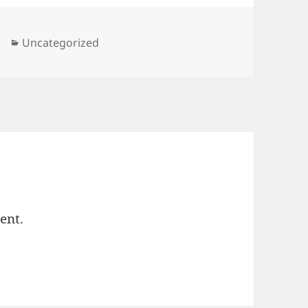
Categories
Uncategorized
ent.