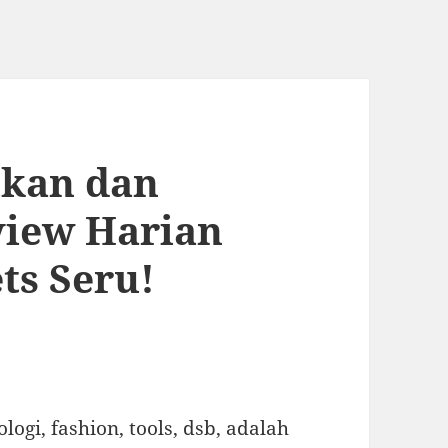
kan dan
view Harian
ts Seru!
logi, fashion, tools, dsb, adalah