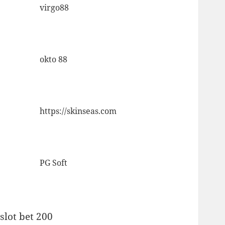
virgo88
okto 88
https://skinseas.com
PG Soft
slot bet 200