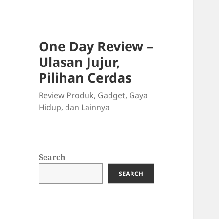
One Day Review –
Ulasan Jujur,
Pilihan Cerdas
Review Produk, Gadget, Gaya
Hidup, dan Lainnya
Search
SEARCH