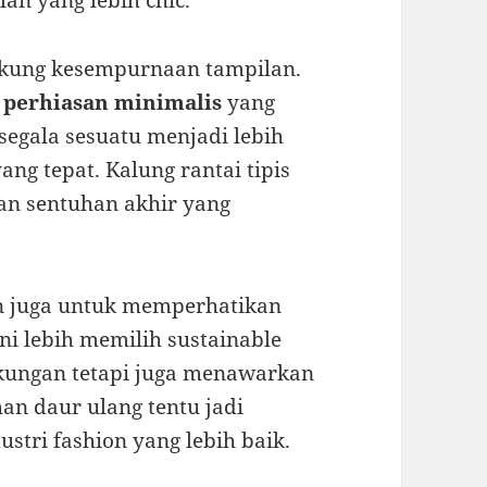
an yang lebih chic.
ukung kesempurnaan tampilan.
h
perhiasan minimalis
yang
 segala sesuatu menjadi lebih
ng tepat. Kalung rantai tipis
an sentuhan akhir yang
an juga untuk memperhatikan
ni lebih memilih sustainable
gkungan tetapi juga menawarkan
an daur ulang tentu jadi
stri fashion yang lebih baik.