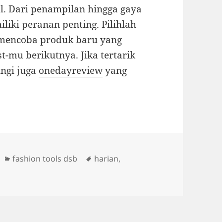
. Dari penampilan hingga gaya
liki peranan penting. Pilihlah
 mencoba produk baru yang
-mu berikutnya. Jika tertarik
ungi juga
onedayreview
yang
Categories
Tags
fashion tools dsb
harian
,