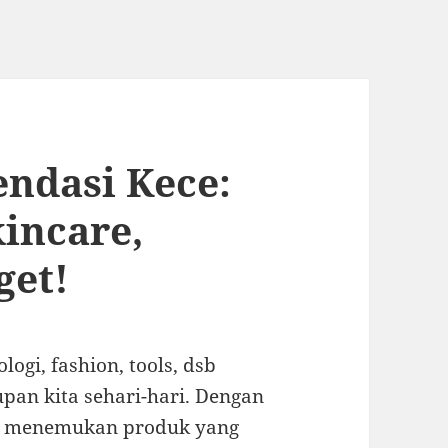
ndasi Kece:
incare,
get!
ogi, fashion, tools, dsb
pan kita sehari-hari. Dengan
n, menemukan produk yang