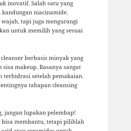
 inovatif. Salah satu yang
n kandungan niacinamide.
wajah, tapi juga mengurangi
ikan untuk memilih yang sesuai
 cleanser berbasis minyak yang
n sisa makeup. Rasanya sangat
 terhidrasi setelah pemakaian.
entingnya tahapan cleansing
g, jangan lupakan pelembap!
 bisa membantu, tetapi pilihlah
 acid atau ceramides untuk