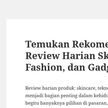
Temukan Rekome
Review Harian Sk
Fashion, dan Gad
Review harian produk: skincare, teknol
menjadi bagian penting dalam kehidu
begitu banyaknya pilihan di pasara