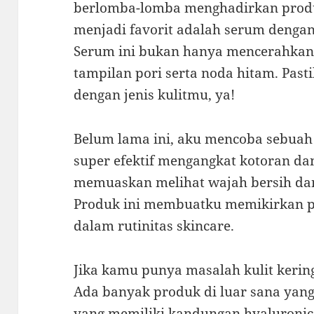
berlomba-lomba menghadirkan produk
menjadi favorit adalah serum denga
Serum ini bukan hanya mencerahkan 
tampilan pori serta noda hitam. Past
dengan jenis kulitmu, ya!
Belum lama ini, aku mencoba sebuah
super efektif mengangkat kotoran da
memuaskan melihat wajah bersih dan
Produk ini membuatku memikirkan p
dalam rutinitas skincare.
Jika kamu punya masalah kulit kerin
Ada banyak produk di luar sana yang
yang memiliki kandungan hyaluronic